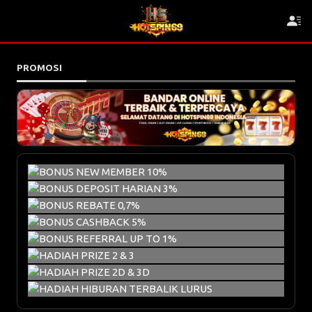
PROMOSI
BONUS NEW MEMBER 10%
BONUS DEPOSIT HARIAN 3%
1. Hanya berlaku untuk 1x pada
DEPOSIT AWAL
BONUS REBATE 0,7%
member.
1. Hanya berlaku untuk
1x DEPOSIT per HARI
.
BONUS CASHBACK 5%
1. Dibagikan SETIAP HARI.
2. BONUS yang didapatkan adalah 10% dari DEPOSIT.
2. BONUS yang didapatkan adalah 3% dari DEPOSIT .
BONUS REFERRAL UP TO 1%
1. Dibagikan setiap hari SENIN.
2. BONUS yang didapatkan adalah 0,7% dari total TO (
3. Maksimum BONUS bisa didapat adalah 250,000 IDR.
3. Maksimum BONUS bisa didapat adalah 50,000 IDR .
DISKON HADIAH YANG SANGAT
1. Bonus REFERRAL untuk TOGEL adalah 1% dari TO (
TURNOVER ).
2. BONUS yang didapatkan adalah 5% dari total LOSE (
MENARIK!
4. Syarat TURNOVER nya adalah sebesar 3x jumlah
HADIAH PRIZE 2 & 3 (SINGAPORE
Turnover ) TOGEL referral anda.
4. Syarat TURNOVER nya adalah sebesar 1x jumlah
KEKALAHAN ) 1 minggu ( Senin - Minggu sebelumnya ).
3. TURNOVER yang dihitung adalah dari produk SLOT
DEPOSIT.
ATAU HONGKONG)
DEPOSIT .
HADIAH HIBURAN TERBALIK LURUS
2. Bonus REFERRAL untuk SLOT GAMES & CASINO
GAMES dan LIVE CASINO .