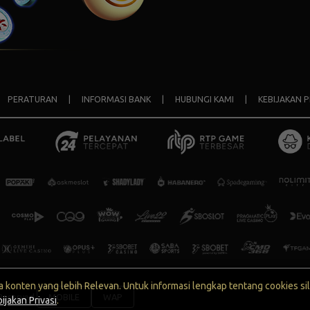
PERATURAN
|
INFORMASI BANK
|
HUBUNGI KAMI
|
KEBIJAKAN P
 konten yang lebih Relevan. Untuk informasi lengkap tentang cookies sil
ijakan Privasi
.