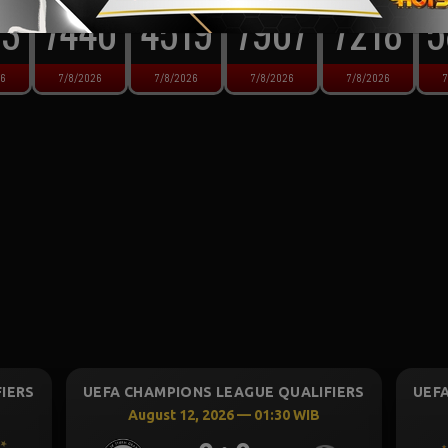
RO
SYDNEY
MALAYSIA SIANG
SINGAPORE
MALAYSIA
23
7440
4519
7907
7218
5
26
7/8/2026
7/8/2026
7/8/2026
7/8/2026
7
RS
UEFA CHAMPIONS LEAGUE QUALIFIERS
UEFA CH
August 12, 2026 — 01:15 WIB
Aug