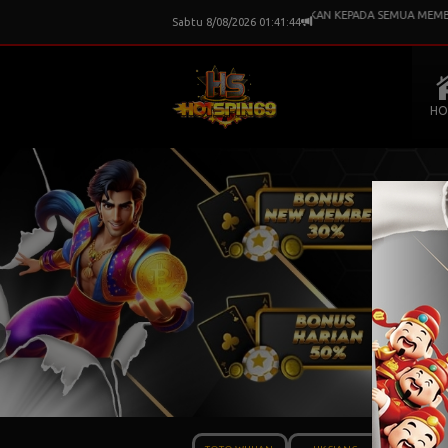
KAMI INFOKAN KEPADA SEMUA MEMBER J
Sabtu 8/08/2026 01:41:45
HO