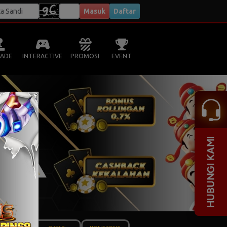
 DIBAYARKAN
KAMI INFOKAN KEPADA SEMUA MEMBER JIKA TERINDIKAS
Masuk
Daftar
ADE
INTERACTIVE
PROMOSI
EVENT