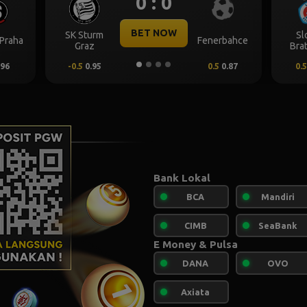
0 : 0
BET NOW
Slovan
ce
Mjallby
Bodo Glim
Bratislava
0.5
0.83
-0.5
0.99
0.75
0.82
Bank Lokal
BCA
Mandiri
CIMB
SeaBank
E Money & Pulsa
DANA
OVO
Axiata