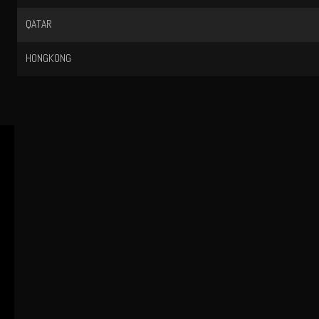
QATAR
HONGKONG