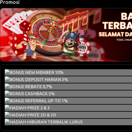
Promosi
BONUS NEW
BONUS DEPOS
1. Hanya berlaku untuk 1x pada
DEPOSIT AWAL
member.
BONUS RE
1. Hanya berlaku untuk
1x DEPOSIT per HARI
.
2. BONUS yang didapatkan adalah 10% dari DEPOSIT.
BONUS CA
1. Dibagikan SETIAP HARI.
2. BONUS yang didapatkan adalah 3% dari DEPOSIT .
3. Maksimum BONUS bisa didapat adalah 250,000 IDR.
BONUS REFER
1. Dibagikan setiap hari SENIN.
2. BONUS yang didapatkan adalah 0,7% dari total TO ( TURNOVER ).
3. Maksimum BONUS bisa didapat adalah 50,000 IDR .
4. Syarat TURNOVER nya adalah sebesar 3x jumlah DEPOSIT.
DISKON HADIAH YA
1. Bonus REFERRAL untuk TOGEL adalah 1% dari TO ( Turnover ) TOGEL referra
2. BONUS yang didapatkan adalah 5% dari total LOSE ( KEKALAHAN ) 1 minggu 
3. TURNOVER yang dihitung adalah dari produk SLOT GAMES dan LIVE CASINO 
4. Syarat TURNOVER nya adalah sebesar 1x jumlah DEPOSIT .
5. Wajib claim melalui livechat
HADIAH PRIZE 2 & 3 (S
2. Bonus REFERRAL untuk SLOT GAMES & CASINO adalah 0,1% dari TO ( Turnove
3. Total LOSE ( KEKALAHAN ) yang dihitung adalah dari produk SPORTSBOOK .
4. Tidak ada Minimum Turnover untuk mendapatkan Bonus Rollingan. Tingkatk
5. Wajib claim melalui livechat.
HADIAH HIBURAN TERBALIK LUR
- Hadiah Prize 2 : 4D = 150,000 IDR ; 3D = 50,000 IDR
3. Diberikan LANGSUNG setiap saat , ketika referral Anda melakukan betting /
4. Minimum LOSE untuk mendapatkan BONUS CASHBACK ini adalah 500.000 sela