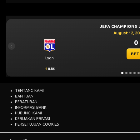
UEFA CHAM
Augus
Previous
SK Sturm Graz
-0.5
0.95
TENTANG KAMI
BANTUAN
PERATURAN
INFORMASI BANK
HUBUNGI KAMI
KEBIJAKAN PRIVASI
PERSETUJUAN COOKIES