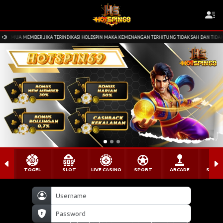
SEMUA MEMBER JIKA TERINDIKASI HOLDSPIN MAKA KEMENANGAN TERHITUNG TIDAK SAH DAN TIDAK D
TOGEL
SLOT
LIVE CASINO
SPORT
ARCADE
SABU